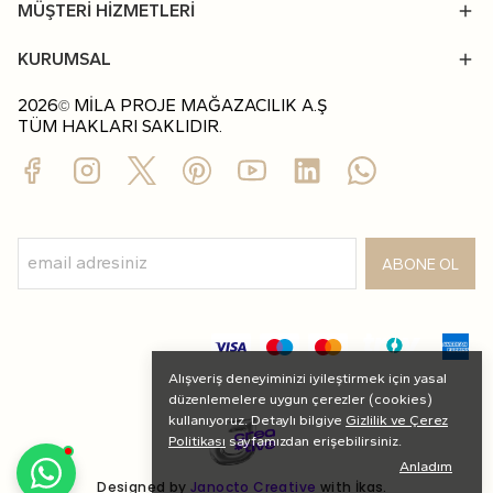
MÜŞTERİ HİZMETLERİ
KURUMSAL
2026
MİLA PROJE MAĞAZACILIK A.Ş
©
TÜM HAKLARI SAKLIDIR.
ABONE OL
Alışveriş deneyiminizi iyileştirmek için yasal
düzenlemelere uygun çerezler (cookies)
kullanıyoruz. Detaylı bilgiye
Gizlilik ve Çerez
Politikası
sayfamızdan erişebilirsiniz.
Anladım
Designed by
Janocto Creative
with İkas.