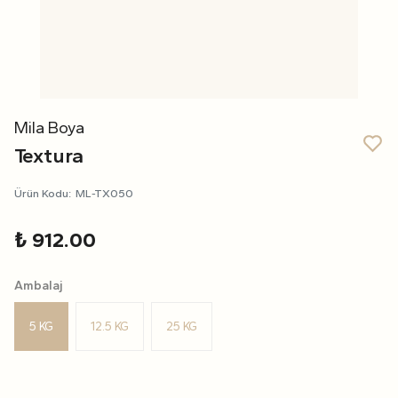
Mila Boya
Textura
Ürün Kodu
:
ML-TX050
₺ 912.00
Ambalaj
5 KG
12.5 KG
25 KG