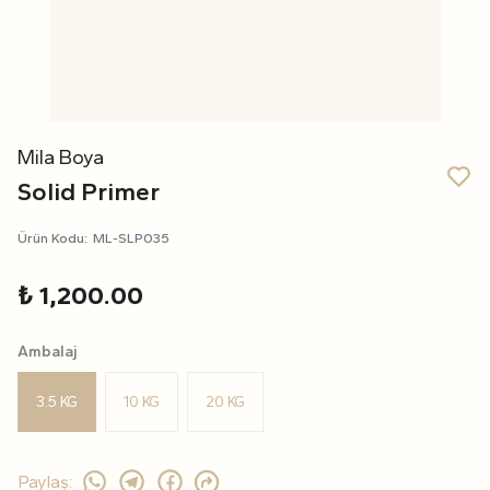
Mila Boya
Solid Primer
Ürün Kodu
:
ML-SLP035
₺ 1,200.00
Ambalaj
3.5 KG
10 KG
20 KG
Paylaş
: