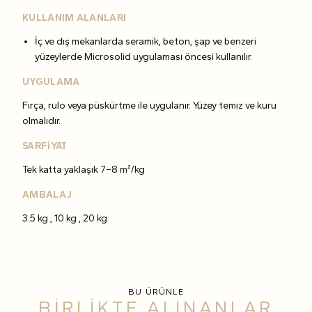
KULLANIM ALANLARI
İç ve dış mekanlarda seramik, beton, şap ve benzeri
yüzeylerde Microsolid uygulaması öncesi kullanılır.
UYGULAMA
Fırça, rulo veya püskürtme ile uygulanır. Yüzey temiz ve kuru
olmalıdır.
SARFİYAT
Tek katta yaklaşık 7–8 m²/kg
AMBALAJ
3.5 kg , 10 kg , 20 kg
BU ÜRÜNLE
BİRLİKTE ALINANLAR