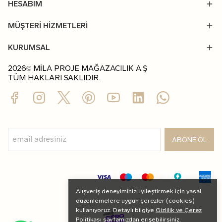
HESABIM
MÜŞTERİ HİZMETLERİ
KURUMSAL
2026
MİLA PROJE MAĞAZACILIK A.Ş
©
TÜM HAKLARI SAKLIDIR.
ABONE OL
Alışveriş deneyiminizi iyileştirmek için yasal
düzenlemelere uygun çerezler (cookies)
kullanıyoruz. Detaylı bilgiye
Gizlilik ve Çerez
Politikası
sayfamızdan erişebilirsiniz.