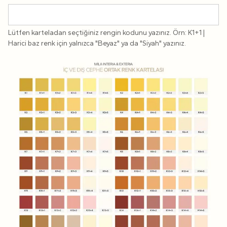
Lütfen karteladan seçtiğiniz rengin kodunu yazınız. Örn: K1+1 |
Harici baz renk için yalnızca "Beyaz" ya da "Siyah" yazınız.