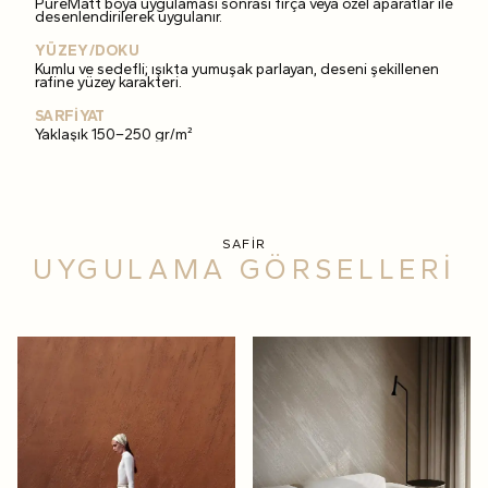
PureMatt boya uygulaması sonrası fırça veya özel aparatlar ile
desenlendirilerek uygulanır.
YÜZEY/DOKU
Kumlu ve sedefli; ışıkta yumuşak parlayan, deseni şekillenen
rafine yüzey karakteri.
SARFİYAT
Yaklaşık 150–250 gr/m²
SAFİR
UYGULAMA GÖRSELLERİ