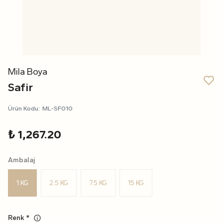
Mila Boya
Safir
Ürün Kodu
:
ML-SF010
₺ 1,267.20
Ambalaj
1 KG
2.5 KG
7.5 KG
15 KG
Renk
*