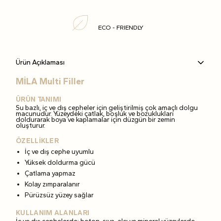
ECO - FRIENDLY
Ürün Açıklaması
MİLA Multi Filler
ÜRÜN TANIMI
Su bazlı, iç ve dış cepheler için geliştirilmiş çok amaçlı dolgu
macunudur. Yüzeydeki çatlak, boşluk ve bozuklukları
doldurarak boya ve kaplamalar için düzgün bir zemin
oluşturur.
ÖZELLİKLER
İç ve dış cephe uyumlu
Yüksek doldurma gücü
Çatlama yapmaz
Kolay zımparalanır
Pürüzsüz yüzey sağlar
KULLANIM ALANLARI