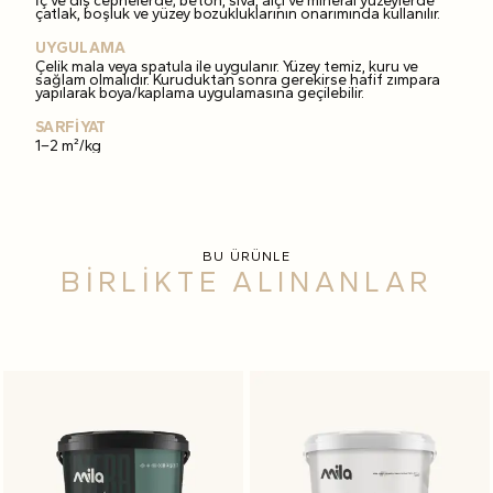
İç ve dış cephelerde; beton, sıva, alçı ve mineral yüzeylerde
çatlak, boşluk ve yüzey bozukluklarının onarımında kullanılır.
UYGULAMA
Çelik mala veya spatula ile uygulanır. Yüzey temiz, kuru ve
sağlam olmalıdır. Kuruduktan sonra gerekirse hafif zımpara
yapılarak boya/kaplama uygulamasına geçilebilir.
SARFİYAT
1–2 m²/kg
BU ÜRÜNLE
BİRLİKTE ALINANLAR