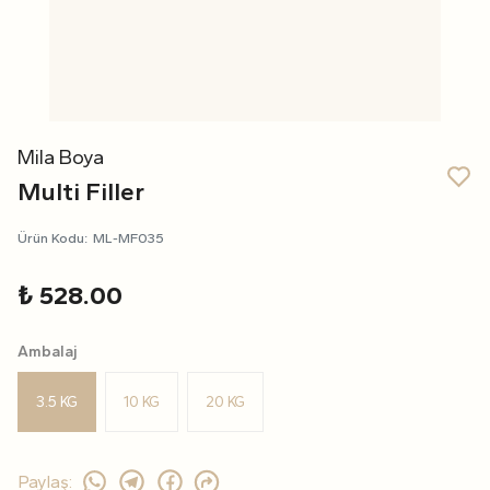
Mila Boya
Multi Filler
Ürün Kodu
:
ML-MF035
₺ 528.00
Ambalaj
3.5 KG
10 KG
20 KG
Paylaş
: