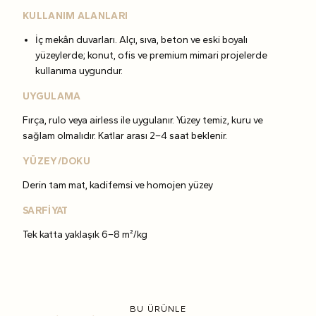
KULLANIM ALANLARI
İç mekân duvarları. Alçı, sıva, beton ve eski boyalı
yüzeylerde; konut, ofis ve premium mimari projelerde
kullanıma uygundur.
UYGULAMA
Fırça, rulo veya airless ile uygulanır. Yüzey temiz, kuru ve
sağlam olmalıdır. Katlar arası 2–4 saat beklenir.
YÜZEY/DOKU
Derin tam mat, kadifemsi ve homojen yüzey
SARFİYAT
Tek katta yaklaşık 6–8 m²/kg
BU ÜRÜNLE