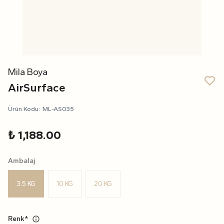
Mila Boya
AirSurface
Ürün Kodu
:
ML-AS035
₺ 1,188.00
Ambalaj
3.5 KG
10 KG
20 KG
Renk
*