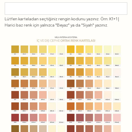
Lütfen karteladan seçtiğiniz rengin kodunu yazınız. Örn: K1+1 |
Harici baz renk için yalnızca "Beyaz" ya da "Siyah" yazınız.