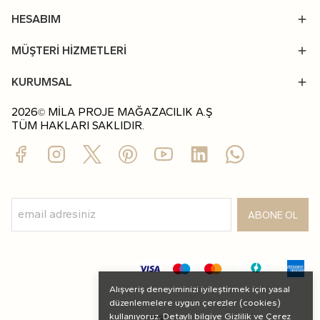
HESABIM
MÜŞTERİ HİZMETLERİ
KURUMSAL
2026
MİLA PROJE MAĞAZACILIK A.Ş
©
TÜM HAKLARI SAKLIDIR.
ABONE OL
Alışveriş deneyiminizi iyileştirmek için yasal
düzenlemelere uygun çerezler (cookies)
kullanıyoruz. Detaylı bilgiye
Gizlilik ve Çerez